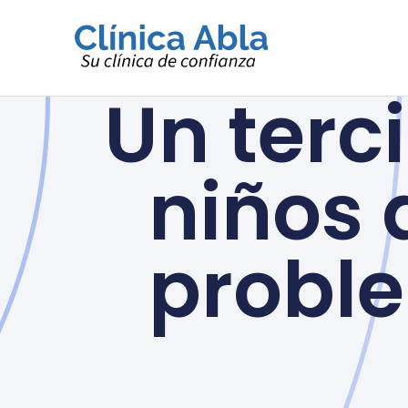
Ir
al
contenido
Un terc
niños 
proble