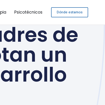
apia
Psicotécnicos
Dónde estamos
adres de
otan un
arrollo