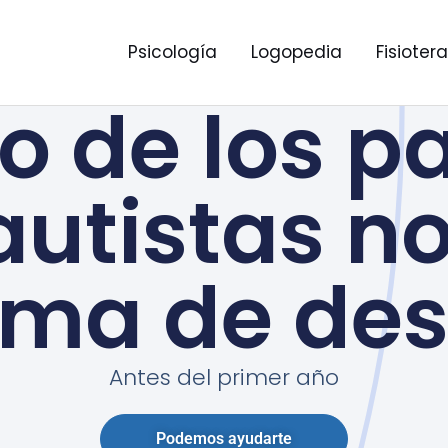
Psicología
Logopedia
Fisioter
io de los p
autistas n
ma de des
Antes del primer año
Podemos ayudarte