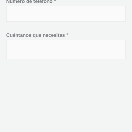
*
Número de teléfono
*
Cuéntanos que necesitas
*
Acuerdo Ley de Protección de datos
Doy mi consentimiento para que esta web
almacene la información que envío para que
puedan responder a mi petición.
Puede consultar aquí la politica de privacidad