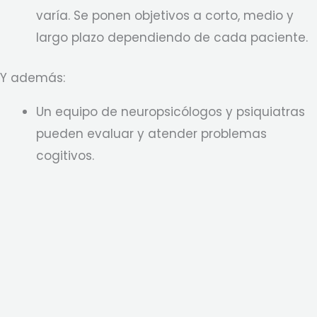
varía. Se ponen objetivos a corto, medio y
largo plazo dependiendo de cada paciente.
Y además:
Un equipo de neuropsicólogos y psiquiatras
pueden evaluar y atender problemas
cogitivos.
Consulta también con el equipo de
logopedia, que se encargará de los
problemas de habla y lenguaje.
Pregúntanos
Contacta con nosotros