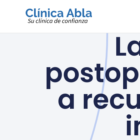
Ir
al
contenido
La
postop
a rec
i