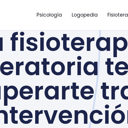
Psicología
Logopedia
Fisioter
 fisiotera
eratoria t
uperarte tr
ntervenci