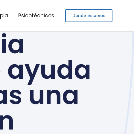
apia
Psicotécnicos
Dónde estamos
pia
e ayuda
as una
ón