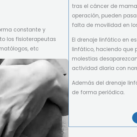
tras el cáncer de mama.
operación, pueden pasar
falta de movilidad en l
orma constante y
o los fisioterapeutas
El drenaje linfático en 
matólogos, etc
linfático, haciendo que 
molestias desaparezcan 
actividad diaria con no
Además del drenaje linfát
de forma periódica.